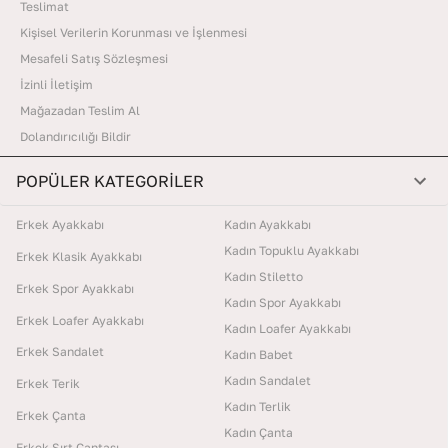
Teslimat
Kişisel Verilerin Korunması ve İşlenmesi
Mesafeli Satış Sözleşmesi
İzinli İletişim
Mağazadan Teslim Al
Dolandırıcılığı Bildir
POPÜLER KATEGORİLER
Erkek Ayakkabı
Kadın Ayakkabı
Kadın Topuklu Ayakkabı
Erkek Klasik Ayakkabı
Kadın Stiletto
Erkek Spor Ayakkabı
Kadın Spor Ayakkabı
Erkek Loafer Ayakkabı
Kadın Loafer Ayakkabı
Erkek Sandalet
Kadın Babet
Kadın Sandalet
Erkek Terik
Kadın Terlik
Erkek Çanta
Kadın Çanta
Erkek Sırt Çantası