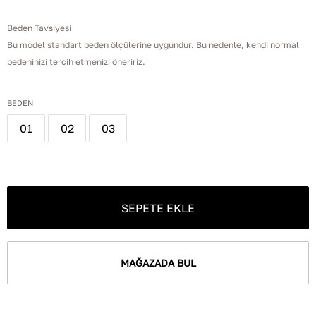
Beden Tavsiyesi
Bu model standart beden ölçülerine uygundur. Bu nedenle, kendi normal
bedeninizi tercih etmenizi öneririz.
BEDEN
01
02
03
SEPETE EKLE
MAĞAZADA BUL