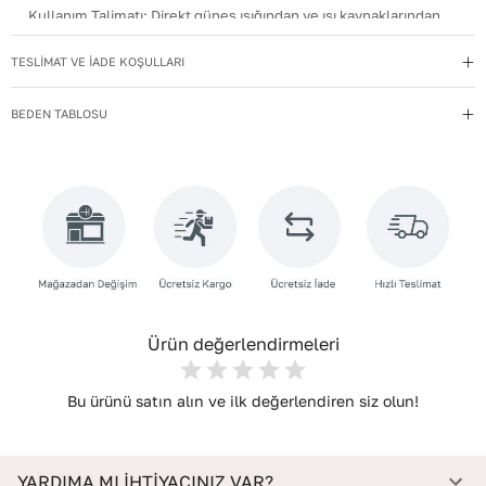
Kullanım Talimatı
:
Direkt güneş ışığından ve ısı kaynaklarından
uzak tutun.
TESLİMAT VE İADE KOŞULLARI
Yıkama Talimatı
:
Deri ayakkabılarınızı yumuşak bir fırçayla tozdan
arındırın. Hafif nemli bezle silin, doğal olarak kurumasını
BEDEN TABLOSU
bekleyin.
Astar/astar Bilgisi
:
SUNİ DERİ
İç Materyal
:
SUNİ DERİ
İç Taban Materyali
:
SUNİ DERİ
Menşei
:
Türkiye
Ürün değerlendirmeleri
Bu ürünü satın alın ve ilk değerlendiren siz olun!
YARDIMA MI İHTİYACINIZ VAR?