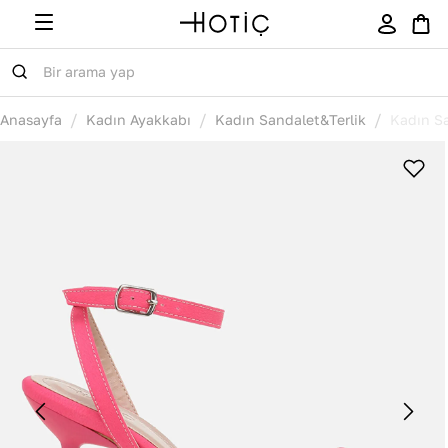
/
/
/
Anasayfa
Kadın Ayakkabı
Kadın Sandalet&Terlik
Kadın S