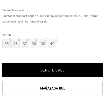
Beden Tavsiyesi
Bu model standart beden ölçülerine uygundur. Bu nedenle, kendi normal
bedeninizi tercih etmenizi öneririz.
BEDEN
35
36
37
38
39
40
SEPETE EKLE
MAĞAZADA BUL