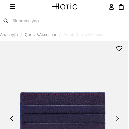
/
/
Anasayfa
Çanta&Aksesuar
Erkek Çanta&Aksesuar