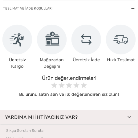
Yıkama Talimatı
:
Çanta ve Aksesuarları hafif nemli bir bezle silin.
Kimyasal temizleyiciler kullanmayın. Temizlik sonrası doğrudan
TESLİMAT VE İADE KOŞULLARI
güneşe maruz bırakmadan, oda sıcaklığında kurutun. Nemden
uzak, kuru bir yerde, içine dolgu koyarak muhafaza edin.
Deri Cinsi
:
Dana Derisi
Ücretsiz
Mağazadan
Ücretsiz İade
Hızlı Teslimat
Kargo
Değişim
Ürün değerlendirmeleri
Bu ürünü satın alın ve ilk değerlendiren siz olun!
YARDIMA MI İHTİYACINIZ VAR?
Sıkça Sorulan Sorular