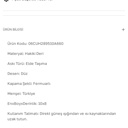
ÜRÜN BİLGİSİ
Ürün Kodu:
06CUH289510A660
Materyal
:
Hakiki Deri
Askı Türü
:
Elde Taşıma
Desen
:
Düz
Kapama Şekli
:
Fermuarlı
Menşei
:
Türkiye
EnxBoyxDerinlik
:
10x8
Kullanım Talimatı
:
Direkt güneş ışığından ve ısı kaynaklarından
uzak tutun.