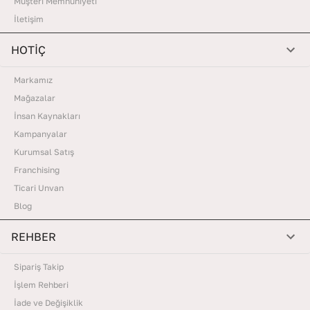
Müşteri Memnuniyeti
İletişim
HOTİÇ
Markamız
Mağazalar
İnsan Kaynakları
Kampanyalar
Kurumsal Satış
Franchising
Ticari Unvan
Blog
REHBER
Sipariş Takip
İşlem Rehberi
İade ve Değişiklik