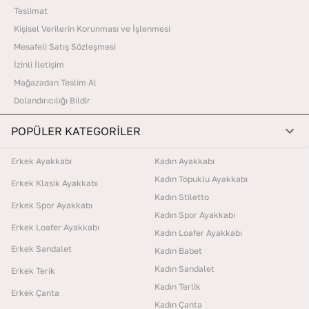
Teslimat
Kişisel Verilerin Korunması ve İşlenmesi
Mesafeli Satış Sözleşmesi
İzinli İletişim
Mağazadan Teslim Al
Dolandırıcılığı Bildir
POPÜLER KATEGORİLER
Erkek Ayakkabı
Kadın Ayakkabı
Kadın Topuklu Ayakkabı
Erkek Klasik Ayakkabı
Kadın Stiletto
Erkek Spor Ayakkabı
Kadın Spor Ayakkabı
Erkek Loafer Ayakkabı
Kadın Loafer Ayakkabı
Erkek Sandalet
Kadın Babet
Kadın Sandalet
Erkek Terik
Kadın Terlik
Erkek Çanta
Kadın Çanta