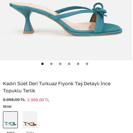
Kadın Süet Deri Turkuaz Fiyonk Taş Detaylı İnce
Topuklu Terlik
9.998,00
TL
2.999,00
TL
RENK
MAVİ
TABA