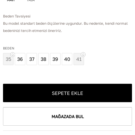
Beden Tavsiyesi
Bu model standart beden ölçülerine uygundur. Bu nedenle, kendi normal
bedeninizi tercih etmenizi öneririz.
BEDEN
35
36
37
38
39
40
41
SEPETE EKLE
MAĞAZADA BUL