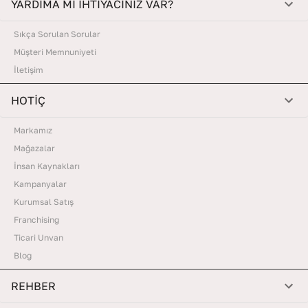
YARDIMA MI İHTİYACINIZ VAR?
Sıkça Sorulan Sorular
Müşteri Memnuniyeti
İletişim
HOTİÇ
Markamız
Mağazalar
İnsan Kaynakları
Kampanyalar
Kurumsal Satış
Franchising
Ticari Unvan
Blog
REHBER