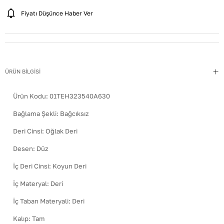
Fiyatı Düşünce Haber Ver
ÜRÜN BİLGİSİ
Ürün Kodu:
01TEH323540A630
Bağlama Şekli
:
Bağcıksız
Deri Cinsi
:
Oğlak Deri
Desen
:
Düz
İç Deri Cinsi
:
Koyun Deri
İç Materyal
:
Deri
İç Taban Materyali
:
Deri
Kalıp
:
Tam