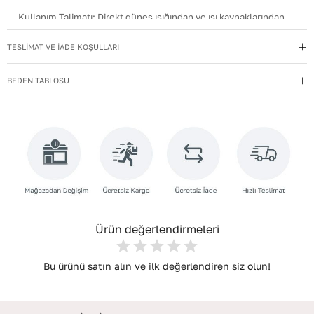
Kullanım Talimatı
:
Direkt güneş ışığından ve ısı kaynaklarından
uzak tutun.
TESLİMAT VE İADE KOŞULLARI
Materyal
:
Hakiki Deri
Menşei
:
Türkiye
BEDEN TABLOSU
Taban Materyali
:
TPU
Topuk Boyu
:
7
Topuk Tipi
:
İnce Topuklu
Yıkama Talimatı
:
Deri ayakkabılarınızı yumuşak bir fırçayla tozdan
arındırın. Hafif nemli bezle silin, doğal olarak kurumasını
bekleyin.
Ürün değerlendirmeleri
Bu ürünü satın alın ve ilk değerlendiren siz olun!