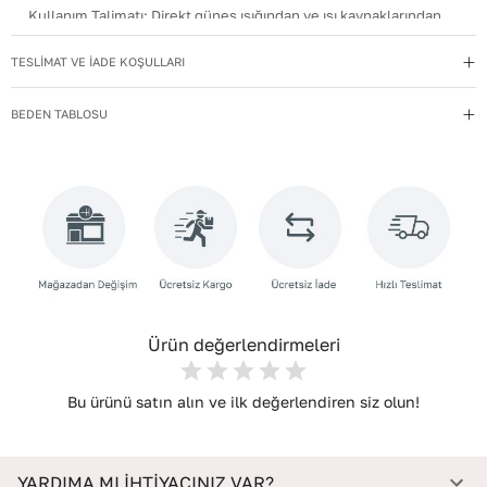
Kullanım Talimatı
:
Direkt güneş ışığından ve ısı kaynaklarından
uzak tutun.
TESLİMAT VE İADE KOŞULLARI
Materyal
:
Hakiki Deri
Menşei
:
Türkiye
BEDEN TABLOSU
Taban Materyali
:
NEOLİT
Topuk Boyu
:
9
Topuk Tipi
:
Dolgu Topuklu
Yıkama Talimatı
:
Deri ayakkabılarınızı yumuşak bir fırçayla tozdan
arındırın. Hafif nemli bezle silin, doğal olarak kurumasını
bekleyin.
Ürün değerlendirmeleri
Bu ürünü satın alın ve ilk değerlendiren siz olun!
YARDIMA MI İHTİYACINIZ VAR?