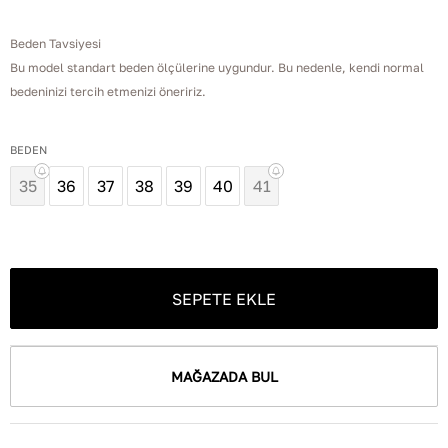
Beden Tavsiyesi
Bu model standart beden ölçülerine uygundur. Bu nedenle, kendi normal
bedeninizi tercih etmenizi öneririz.
BEDEN
35
36
37
38
39
40
41
SEPETE EKLE
MAĞAZADA BUL