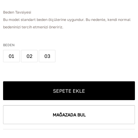
Beden Tavsiyesi
Bu model standart beden ölçülerine uygundur. Bu nedenle, kendi normal
bedeninizi tercih etmenizi öneririz.
BEDEN
01
02
03
SEPETE EKLE
MAĞAZADA BUL