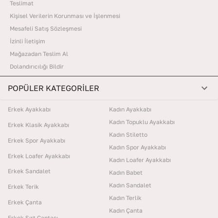
Teslimat
Kişisel Verilerin Korunması ve İşlenmesi
Mesafeli Satış Sözleşmesi
İzinli İletişim
Mağazadan Teslim Al
Dolandırıcılığı Bildir
POPÜLER KATEGORİLER
Erkek Ayakkabı
Kadın Ayakkabı
Kadın Topuklu Ayakkabı
Erkek Klasik Ayakkabı
Kadın Stiletto
Erkek Spor Ayakkabı
Kadın Spor Ayakkabı
Erkek Loafer Ayakkabı
Kadın Loafer Ayakkabı
Erkek Sandalet
Kadın Babet
Kadın Sandalet
Erkek Terik
Kadın Terlik
Erkek Çanta
Kadın Çanta
Erkek Sırt Çantası