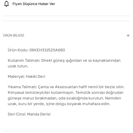
Fiyatı Düşünce Haber Ver
ÜRÜN BİLGİSİ
Ürün Kodu:
06KEH311520A680
Kullanım Talimatı
:
Direkt güneş ışığından ve ısı kaynaklarından
uzak tutun.
Materyal
:
Hakiki Deri
Yıkama Talimatı
:
Çanta ve Aksesuarları hafif nemli bir bezle silin.
Kimyasal temizleyiciler kullanmayın. Temizlik sonrası doğrudan
güneşe maruz bırakmadan, oda sıcaklığında kurutun. Nemden
uzak, kuru bir yerde, içine dolgu koyarak muhafaza edin.
Deri Cinsi
:
Manda Derisi