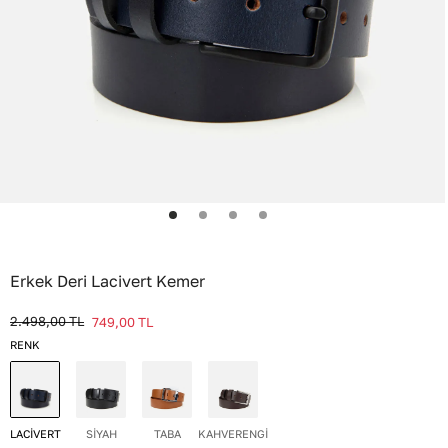
Erkek Deri Lacivert Kemer
2.498,00
TL
749,00
TL
RENK
LACİVERT
SİYAH
TABA
KAHVERENGİ