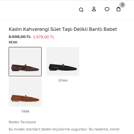
0
Kadın Kahverengi Süet Taşlı Delikli Bantlı Babet
6.598,00
TL
1.979,00
TL
RENK
SİYAH
KAHVERENGİ
TABA
Beden Tavsiyesi
Bu model standart beden ölçülerine uygundur. Bu nedenle, kendi