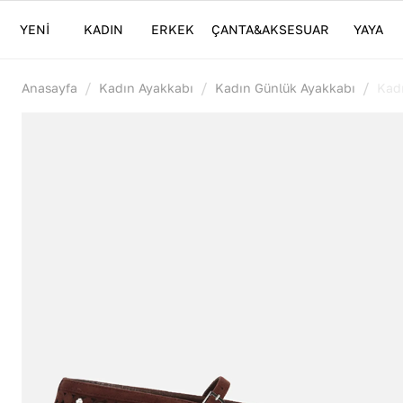
YENİ
KADIN
ERKEK
ÇANTA&AKSESUAR
YAYA
/
/
/
Anasayfa
Kadın Ayakkabı
Kadın Günlük Ayakkabı
Kad