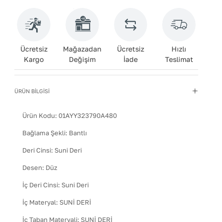
Ücretsiz
Mağazadan
Ücretsiz
Hızlı
Kargo
Değişim
İade
Teslimat
ÜRÜN BİLGİSİ
Ürün Kodu:
01AYY323790A480
Bağlama Şekli
:
Bantlı
Deri Cinsi
:
Suni Deri
Desen
:
Düz
İç Deri Cinsi
:
Suni Deri
İç Materyal
:
SUNİ DERİ
İç Taban Materyali
:
SUNİ DERİ