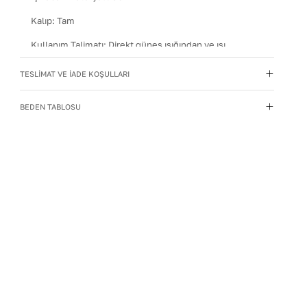
Kalıp
:
Tam
Kullanım Talimatı
:
Direkt güneş ışığından ve ısı
kaynaklarından uzak tutun.
TESLİMAT VE İADE KOŞULLARI
Materyal
:
Suni Deri
Menşei
:
Türkiye
BEDEN TABLOSU
Taban Materyali
:
TPU
Topuk Boyu
:
1
Topuk Tipi
:
Düz Topuklu
Yıkama Talimatı
:
Deri ayakkabılarınızı yumuşak bir
fırçayla tozdan arındırın. Hafif nemli bezle silin, doğal
olarak kurumasını bekleyin.