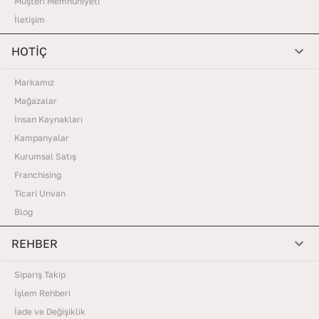
Müşteri Memnuniyeti
İletişim
HOTİÇ
Markamız
Mağazalar
İnsan Kaynakları
Kampanyalar
Kurumsal Satış
Franchising
Ticari Unvan
Blog
REHBER
Sipariş Takip
İşlem Rehberi
İade ve Değişiklik