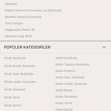
Teslimat
Kişisel Verilerin Korunması ve İşlenmesi
Mesafeli Satış Sözleşmesi
İzinli İletişim
Mağazadan Teslim Al
Dolandırıcılığı Bildir
POPÜLER KATEGORİLER
Erkek Ayakkabı
Kadın Ayakkabı
Kadın Topuklu Ayakkabı
Erkek Klasik Ayakkabı
Kadın Stiletto
Erkek Spor Ayakkabı
Kadın Spor Ayakkabı
Erkek Loafer Ayakkabı
Kadın Loafer Ayakkabı
Erkek Sandalet
Kadın Babet
Kadın Sandalet
Erkek Terik
Kadın Terlik
Erkek Çanta
Kadın Çanta