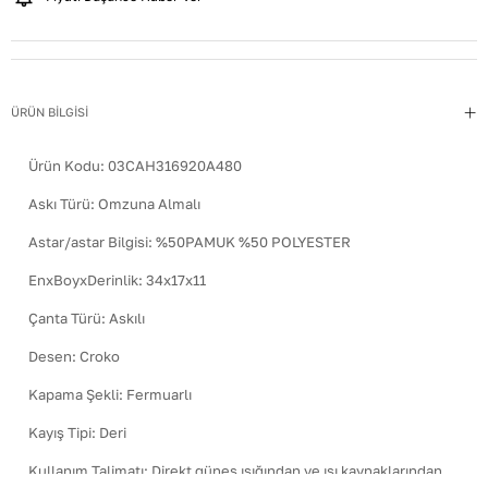
ÜRÜN BİLGİSİ
Ürün Kodu:
03CAH316920A480
Askı Türü
:
Omzuna Almalı
Astar/astar Bilgisi
:
%50PAMUK %50 POLYESTER
EnxBoyxDerinlik
:
34x17x11
Çanta Türü
:
Askılı
Desen
:
Croko
Kapama Şekli
:
Fermuarlı
Kayış Tipi
:
Deri
Kullanım Talimatı
:
Direkt güneş ışığından ve ısı kaynaklarından