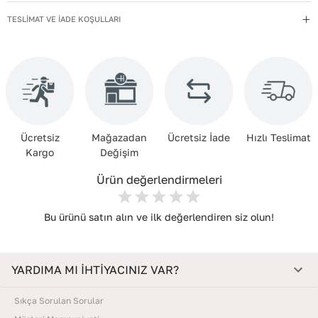
uzak tutun.
TESLİMAT VE İADE KOŞULLARI
Materyal
:
Hakiki Deri
Menşei
:
Türkiye
Yıkama Talimatı
:
Çanta ve Aksesuarları hafif nemli bir bezle silin.
Kimyasal temizleyiciler kullanmayın. Temizlik sonrası doğrudan
güneşe maruz bırakmadan, oda sıcaklığında kurutun. Nemden
uzak, kuru bir yerde, içine dolgu koyarak muhafaza edin.
Ücretsiz
Mağazadan
Ücretsiz İade
Hızlı Teslimat
Deri Cinsi
:
Koyun Derisi
Kargo
Değişim
Deri Kalitesi
:
Gerçek Deri
Ürün değerlendirmeleri
İç Materyal
:
Tekstil+Polyester
Bu ürünü satın alın ve ilk değerlendiren siz olun!
YARDIMA MI İHTİYACINIZ VAR?
Sıkça Sorulan Sorular