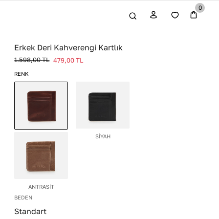
0
Erkek Deri Kahverengi Kartlık
1.598,00
TL
479,00
TL
RENK
SİYAH
KAHVERENGİ
ANTRASİT
BEDEN
Standart