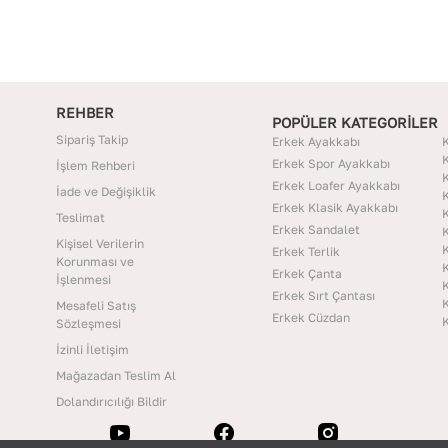
REHBER
POPÜLER KATEGORİLER
Sipariş Takip
Erkek Ayakkabı
K
K
Erkek Spor Ayakkabı
İşlem Rehberi
K
Erkek Loafer Ayakkabı
İade ve Değişiklik
K
Erkek Klasik Ayakkabı
K
Teslimat
Erkek Sandalet
K
Kişisel Verilerin
K
Erkek Terlik
Korunması ve
K
Erkek Çanta
İşlenmesi
K
Erkek Sırt Çantası
K
Mesafeli Satış
Erkek Cüzdan
K
Sözleşmesi
İzinli İletişim
Mağazadan Teslim Al
Dolandırıcılığı Bildir