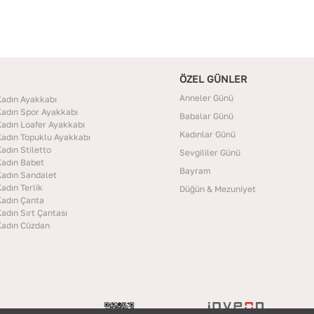
ÖZEL GÜNLER
Anneler Günü
adın Ayakkabı
adın Spor Ayakkabı
Babalar Günü
adın Loafer Ayakkabı
Kadınlar Günü
adın Topuklu Ayakkabı
adın Stiletto
Sevgililer Günü
adın Babet
Bayram
adın Sandalet
adın Terlik
Düğün & Mezuniyet
adın Çanta
adın Sırt Çantası
adın Cüzdan