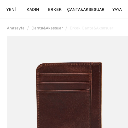
YENİ
KADIN
ERKEK
ÇANTA&AKSESUAR
YAYA
/
/
Anasayfa
Çanta&Aksesuar
Erkek Çanta&Aksesuar