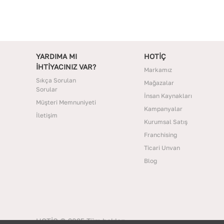
YARDIMA MI
HOTİÇ
İHTİYACINIZ VAR?
Markamız
Sıkça Sorulan
Mağazalar
Sorular
İnsan Kaynakları
Müşteri Memnuniyeti
Kampanyalar
İletişim
Kurumsal Satış
Franchising
Ticari Unvan
Blog
HOTİÇ © 2025 Tüm hakları