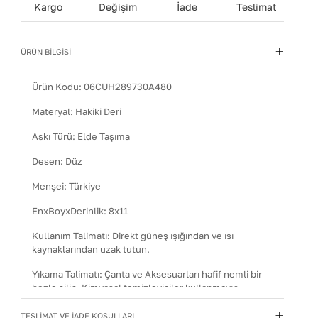
Kargo
Değişim
İade
Teslimat
ÜRÜN BİLGİSİ
Ürün Kodu:
06CUH289730A480
Materyal
:
Hakiki Deri
Askı Türü
:
Elde Taşıma
Desen
:
Düz
Menşei
:
Türkiye
EnxBoyxDerinlik
:
8x11
Kullanım Talimatı
:
Direkt güneş ışığından ve ısı
kaynaklarından uzak tutun.
Yıkama Talimatı
:
Çanta ve Aksesuarları hafif nemli bir
bezle silin. Kimyasal temizleyiciler kullanmayın.
Temizlik sonrası doğrudan güneşe maruz bırakmadan,
oda sıcaklığında kurutun. Nemden uzak, kuru bir
TESLİMAT VE İADE KOŞULLARI