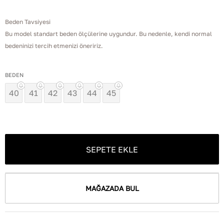
Beden Tavsiyesi
Bu model standart beden ölçülerine uygundur. Bu nedenle, kendi normal
bedeninizi tercih etmenizi öneririz.
BEDEN
40
41
42
43
44
45
SEPETE EKLE
MAĞAZADA BUL