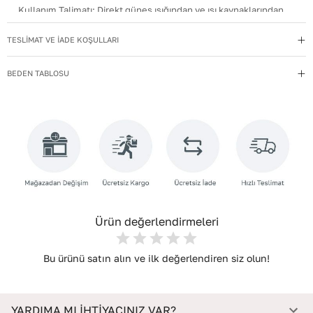
Kullanım Talimatı
:
Direkt güneş ışığından ve ısı kaynaklarından
uzak tutun.
TESLİMAT VE İADE KOŞULLARI
Yıkama Talimatı
:
Deri ayakkabılarınızı yumuşak bir fırçayla tozdan
arındırın. Hafif nemli bezle silin, doğal olarak kurumasını
BEDEN TABLOSU
bekleyin.
İç Materyal
:
Deri
İç Taban Materyali
:
Deri
Deri Cinsi
:
Dana Deri
İç Deri Cinsi
:
Dana Deri
Topuk Tipi
:
Düz Topuklu
Ürün değerlendirmeleri
Bu ürünü satın alın ve ilk değerlendiren siz olun!
YARDIMA MI İHTİYACINIZ VAR?