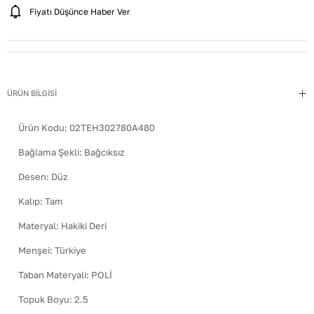
Fiyatı Düşünce Haber Ver
ÜRÜN BİLGİSİ
Ürün Kodu:
02TEH302780A480
Bağlama Şekli
:
Bağcıksız
Desen
:
Düz
Kalıp
:
Tam
Materyal
:
Hakiki Deri
Menşei
:
Türkiye
Taban Materyali
:
POLİ
Topuk Boyu
:
2.5