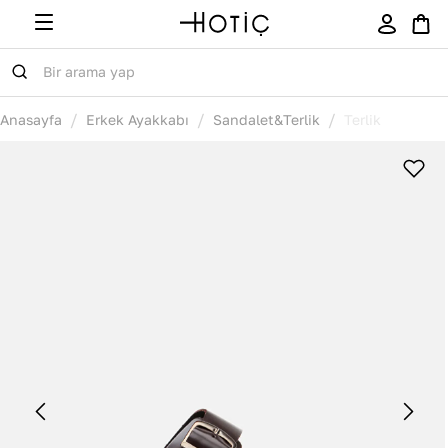
/
/
/
Anasayfa
Erkek Ayakkabı
Sandalet&Terlik
Terlik