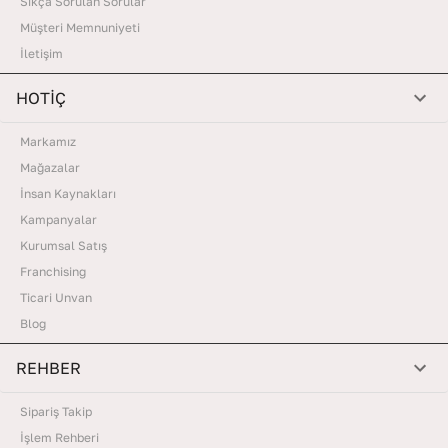
Sıkça Sorulan Sorular
Müşteri Memnuniyeti
İletişim
HOTİÇ
Markamız
Mağazalar
İnsan Kaynakları
Kampanyalar
Kurumsal Satış
Franchising
Ticari Unvan
Blog
REHBER
Sipariş Takip
İşlem Rehberi