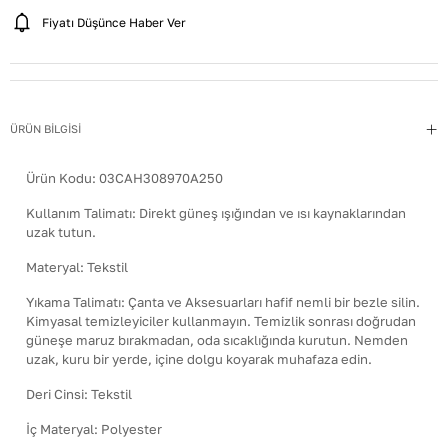
Fiyatı Düşünce Haber Ver
ÜRÜN BİLGİSİ
Ürün Kodu:
03CAH308970A250
Kullanım Talimatı
:
Direkt güneş ışığından ve ısı kaynaklarından
uzak tutun.
Materyal
:
Tekstil
Yıkama Talimatı
:
Çanta ve Aksesuarları hafif nemli bir bezle silin.
Kimyasal temizleyiciler kullanmayın. Temizlik sonrası doğrudan
güneşe maruz bırakmadan, oda sıcaklığında kurutun. Nemden
uzak, kuru bir yerde, içine dolgu koyarak muhafaza edin.
Deri Cinsi
:
Tekstil
İç Materyal
:
Polyester