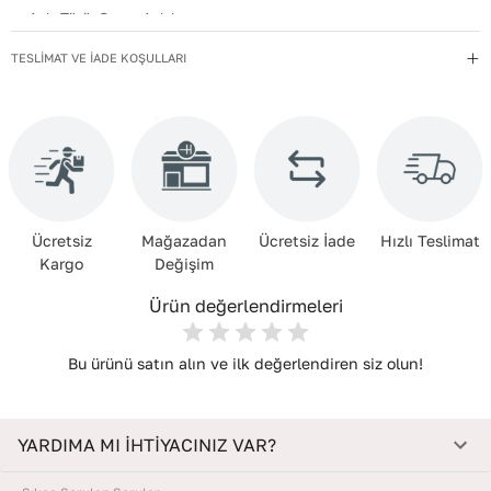
Askı Türü
:
Omuz Askılı
Astar/astar Bilgisi
:
POLYESTER
TESLİMAT VE İADE KOŞULLARI
Çanta Türü
:
Askılı
Deri Kalitesi
:
Tekstil
Desen
:
Taşlı
Kapama Şekli
:
Fermuarlı
Ücretsiz
Mağazadan
Ücretsiz İade
Hızlı Teslimat
Kayış Tipi
:
Metal Zincir
Kargo
Değişim
Menşei
:
Türkiye
Ürün değerlendirmeleri
Bu ürünü satın alın ve ilk değerlendiren siz olun!
YARDIMA MI İHTİYACINIZ VAR?