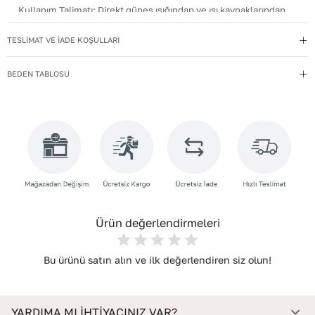
Kullanım Talimatı
:
Direkt güneş ışığından ve ısı kaynaklarından
uzak tutun.
TESLİMAT VE İADE KOŞULLARI
Materyal
:
Tekstil
Menşei
:
Türkiye
BEDEN TABLOSU
Taban Materyali
:
NEOLİT
Topuk Boyu
:
10,5
Topuk Tipi
:
İnce Topuklu
Yıkama Talimatı
:
Deri ayakkabılarınızı yumuşak bir fırçayla tozdan
arındırın. Hafif nemli bezle silin, doğal olarak kurumasını
bekleyin.
Ürün değerlendirmeleri
Bu ürünü satın alın ve ilk değerlendiren siz olun!
YARDIMA MI İHTİYACINIZ VAR?