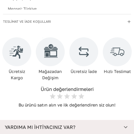
Menşei
:
Türkiye
EnxBoyxDerinlik
:
20,5x12x4
TESLİMAT VE İADE KOŞULLARI
Kullanım Talimatı
:
Direkt güneş ışığından ve ısı kaynaklarından
uzak tutun.
Yıkama Talimatı
:
Çanta ve Aksesuarları hafif nemli bir bezle silin.
Kimyasal temizleyiciler kullanmayın. Temizlik sonrası doğrudan
güneşe maruz bırakmadan, oda sıcaklığında kurutun. Nemden
uzak, kuru bir yerde, içine dolgu koyarak muhafaza edin.
Ücretsiz
Mağazadan
Ücretsiz İade
Hızlı Teslimat
Deri Cinsi
:
Tekstil
Kargo
Değişim
Deri Kalitesi
:
Parça Mevcut Değil
Ürün değerlendirmeleri
İç Materyal
:
Polyester
Bu ürünü satın alın ve ilk değerlendiren siz olun!
YARDIMA MI İHTİYACINIZ VAR?