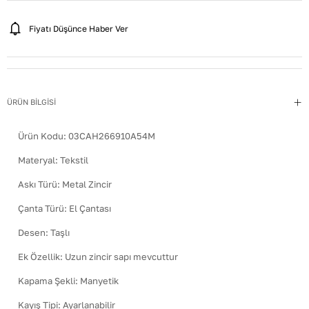
Fiyatı Düşünce Haber Ver
ÜRÜN BİLGİSİ
Ürün Kodu:
03CAH266910A54M
Materyal
:
Tekstil
Askı Türü
:
Metal Zincir
Çanta Türü
:
El Çantası
Desen
:
Taşlı
Ek Özellik
:
Uzun zincir sapı mevcuttur
Kapama Şekli
:
Manyetik
Kayış Tipi
:
Ayarlanabilir