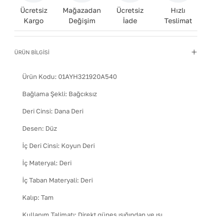
Ücretsiz
Mağazadan
Ücretsiz
Hızlı
Kargo
Değişim
İade
Teslimat
ÜRÜN BİLGİSİ
Ürün Kodu:
01AYH321920A540
Bağlama Şekli
:
Bağcıksız
Deri Cinsi
:
Dana Deri
Desen
:
Düz
İç Deri Cinsi
:
Koyun Deri
İç Materyal
:
Deri
İç Taban Materyali
:
Deri
Kalıp
:
Tam
Kullanım Talimatı
:
Direkt güneş ışığından ve ısı