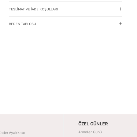
kaynaklarından uzak tutun.
TESLİMAT VE İADE KOŞULLARI
Materyal
:
Hakiki Deri
Menşei
:
Türkiye
BEDEN TABLOSU
Taban Materyali
:
TPU
Topuk Boyu
:
9
Topuk Tipi
:
İnce Topuklu
Yıkama Talimatı
:
Deri ayakkabılarınızı yumuşak bir
fırçayla tozdan arındırın. Hafif nemli bezle silin, doğal
olarak kurumasını bekleyin.
ÖZEL GÜNLER
Anneler Günü
adın Ayakkabı