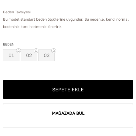
Beden Tavsiyesi
Bu model standart beden ölçülerine uygundur. Bu nedenle, kendi normal
bedeninizi tercih etmenizi öneririz.
BEDEN
01
02
03
SEPETE EKLE
MAĞAZADA BUL