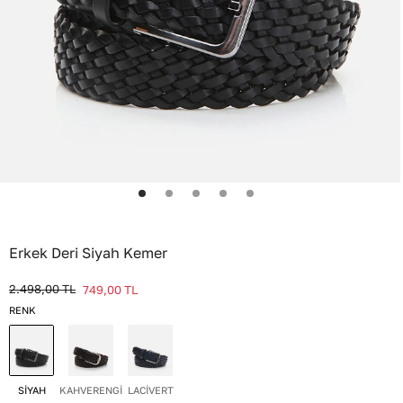
Erkek Deri Siyah Kemer
2.498,00
TL
749,00
TL
RENK
SİYAH
KAHVERENGİ
LACİVERT