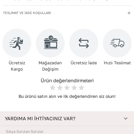
uzak, kuru bir yerde, içine dolgu koyarak muhafaza edin.
Deri Cinsi
:
Dana Derisi
TESLİMAT VE İADE KOŞULLARI
Ücretsiz
Mağazadan
Ücretsiz İade
Hızlı Teslimat
Kargo
Değişim
Ürün değerlendirmeleri
Bu ürünü satın alın ve ilk değerlendiren siz olun!
YARDIMA MI İHTİYACINIZ VAR?
Sıkça Sorulan Sorular