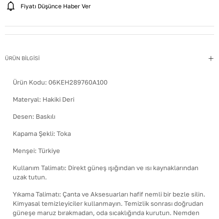
Fiyatı Düşünce Haber Ver
ÜRÜN BİLGİSİ
Ürün Kodu:
06KEH289760A100
Materyal
:
Hakiki Deri
Desen
:
Baskılı
Kapama Şekli
:
Toka
Menşei
:
Türkiye
Kullanım Talimatı
:
Direkt güneş ışığından ve ısı kaynaklarından
uzak tutun.
Yıkama Talimatı
:
Çanta ve Aksesuarları hafif nemli bir bezle silin.
Kimyasal temizleyiciler kullanmayın. Temizlik sonrası doğrudan
güneşe maruz bırakmadan, oda sıcaklığında kurutun. Nemden