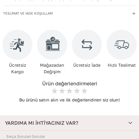
uzak, kuru bir yerde, içine dolgu koyarak muhafaza edin.
Deri Cinsi
:
Dana Derisi
TESLİMAT VE İADE KOŞULLARI
Ücretsiz
Mağazadan
Ücretsiz İade
Hızlı Teslimat
Kargo
Değişim
Ürün değerlendirmeleri
Bu ürünü satın alın ve ilk değerlendiren siz olun!
YARDIMA MI İHTİYACINIZ VAR?
Sıkça Sorulan Sorular