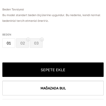
Beden Tavsiyesi
Bu model standart beden ölçülerine uygundur. Bu nedenle, kendi normal
bedeninizi tercih etmenizi öneririz.
BEDEN
01
02
03
SEPETE EKLE
MAĞAZADA BUL