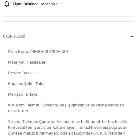
Fiyatı Düşünce Haber Ver
ÜRÜN BİLGİSİ
Ürün Kodu:
06KEH289760A480
Materyal
:
Hakiki Deri
Desen
:
Baskılı
Kapama Şekli
:
Toka
Menşei
:
Türkiye
Kullanım Talimatı
:
Direkt güneş ışığından ve ısı kaynaklarından
uzak tutun.
Yıkama Talimatı
:
Çanta ve Aksesuarları hafif nemli bir bezle silin.
Kimyasal temizleyiciler kullanmayın. Temizlik sonrası doğrudan
güneşe maruz bırakmadan, oda sıcaklığında kurutun. Nemden