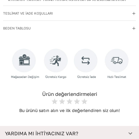
Kullanım Talimatı
:
Direkt güneş ışığından ve ısı kaynaklarından
uzak tutun.
TESLİMAT VE İADE KOŞULLARI
Materyal
:
Hakiki Deri
Menşei
:
Türkiye
BEDEN TABLOSU
Taban Materyali
:
TPU
Topuk Boyu
:
3,5
Topuk Tipi
:
Düz Topuklu
Yıkama Talimatı
:
Deri ayakkabılarınızı yumuşak bir fırçayla tozdan
arındırın. Hafif nemli bezle silin, doğal olarak kurumasını
bekleyin.
Ürün değerlendirmeleri
Bu ürünü satın alın ve ilk değerlendiren siz olun!
YARDIMA MI İHTİYACINIZ VAR?