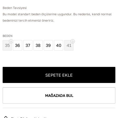
Beden Tavsiyesi
Bu model standart beden ölçülerine uygundur. Bu nedenle, kendi normal
bedeninizi tercih etmenizi öneririz.
BEDEN
35
36
37
38
39
40
41
SEPETE EKLE
MAĞAZADA BUL