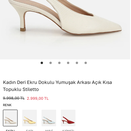
Kadın Deri Ekru Dokulu Yumuşak Arkası Açık Kısa
Topuklu Stiletto
9.998,00
TL
2.999,00
TL
RENK
EKRU
SARI
MAVİ
KIRMIZI