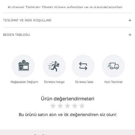
Kullanım Talimatı
:
Direkt güneş ışığından ve ısı kaynaklarından
uzak tutun.
TESLİMAT VE İADE KOŞULLARI
Materyal
:
Hakiki Deri
Menşei
:
Türkiye
BEDEN TABLOSU
Taban Materyali
:
NEOLİT
Topuk Boyu
:
7,5
Topuk Tipi
:
İnce Topuklu
Yıkama Talimatı
:
Deri ayakkabılarınızı yumuşak bir fırçayla tozdan
arındırın. Hafif nemli bezle silin, doğal olarak kurumasını
bekleyin.
Ürün değerlendirmeleri
Bu ürünü satın alın ve ilk değerlendiren siz olun!