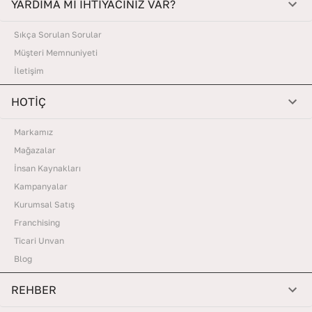
YARDIMA MI İHTİYACINIZ VAR?
Sıkça Sorulan Sorular
Müşteri Memnuniyeti
İletişim
HOTİÇ
Markamız
Mağazalar
İnsan Kaynakları
Kampanyalar
Kurumsal Satış
Franchising
Ticari Unvan
Blog
REHBER