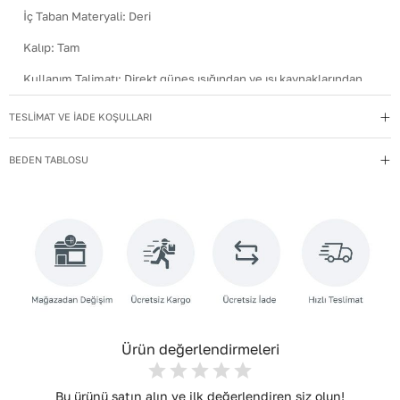
İç Taban Materyali
:
Deri
Kalıp
:
Tam
Kullanım Talimatı
:
Direkt güneş ışığından ve ısı kaynaklarından
uzak tutun.
TESLİMAT VE İADE KOŞULLARI
Materyal
:
Hakiki Deri
Menşei
:
Türkiye
BEDEN TABLOSU
Taban Materyali
:
NEOLİT
Topuk Boyu
:
6,5
Topuk Tipi
:
İnce Topuklu
Yıkama Talimatı
:
Deri ayakkabılarınızı yumuşak bir fırçayla tozdan
arındırın. Hafif nemli bezle silin, doğal olarak kurumasını
bekleyin.
Ürün değerlendirmeleri
Bu ürünü satın alın ve ilk değerlendiren siz olun!