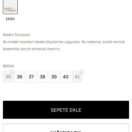
EKRU
Beden Tavsiyesi
Bu model standart beden ölçülerine uygundur. Bu nedenle, kendi normal
bedeninizi tercih etmenizi öneririz.
BEDEN
35
36
37
38
39
40
41
SEPETE EKLE