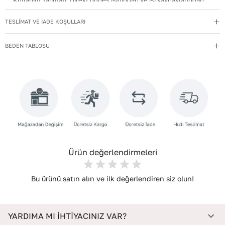
Kullanım Talimatı
:
Direkt güneş ışığından ve ısı kaynaklarından
uzak tutun.
TESLİMAT VE İADE KOŞULLARI
Yıkama Talimatı
:
Deri ayakkabılarınızı yumuşak bir fırçayla tozdan
arındırın. Hafif nemli bezle silin, doğal olarak kurumasını
BEDEN TABLOSU
bekleyin.
İç Materyal
:
Deri
İç Taban Materyali
:
Deri
Deri Cinsi
:
Dana Deri
İç Deri Cinsi
:
Koyun Deri
Topuk Tipi
:
Düz Topuklu
Ürün değerlendirmeleri
Bu ürünü satın alın ve ilk değerlendiren siz olun!
YARDIMA MI İHTİYACINIZ VAR?