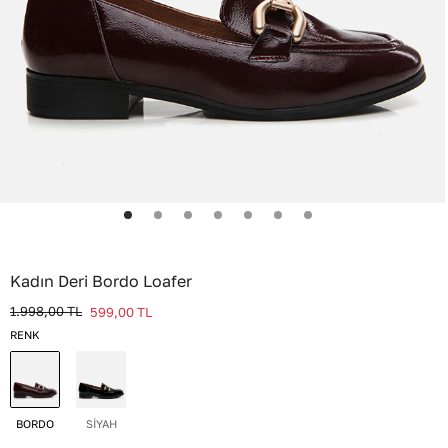
Kadın Deri Bordo Loafer
1.998,00
TL
599,00
TL
RENK
BORDO
SİYAH