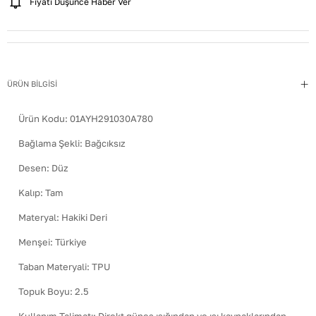
Fiyatı Düşünce Haber Ver
ÜRÜN BİLGİSİ
Ürün Kodu:
01AYH291030A780
Bağlama Şekli
:
Bağcıksız
Desen
:
Düz
Kalıp
:
Tam
Materyal
:
Hakiki Deri
Menşei
:
Türkiye
Taban Materyali
:
TPU
Topuk Boyu
:
2.5