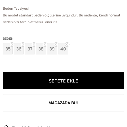
Beden Tavsiyesi
Bu model standart beden ölçülerine uygundur. Bu nedenle, kendi normal
bedeninizi tercih etmenizi öneririz.
BEDEN
35
36
37
38
39
40
SEPETE EKLE
MAĞAZADA BUL