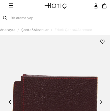
/
/
Anasayfa
Çanta&Aksesuar
Erkek Çanta&Aksesuar