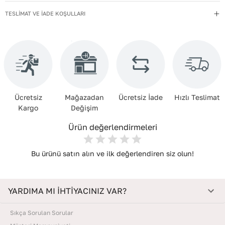
güneşe maruz bırakmadan, oda sıcaklığında kurutun. Nemden
uzak, kuru bir yerde, içine dolgu koyarak muhafaza edin.
TESLİMAT VE İADE KOŞULLARI
Ücretsiz
Mağazadan
Ücretsiz İade
Hızlı Teslimat
Kargo
Değişim
Ürün değerlendirmeleri
Bu ürünü satın alın ve ilk değerlendiren siz olun!
YARDIMA MI İHTİYACINIZ VAR?
Sıkça Sorulan Sorular