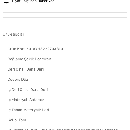
Fiyatı Düşünce Haber Ver
ÜRÜN BİLGİSİ
Ürün Kodu:
01AYH322270A310
Bağlama Şekli
:
Bağcıksız
Deri Cinsi
:
Dana Deri
Desen
:
Düz
İç Deri Cinsi
:
Dana Deri
İç Materyal
:
Astarsız
İç Taban Materyali
:
Deri
Kalıp
:
Tam