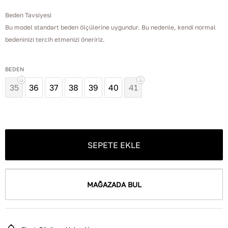
Beden Tavsiyesi
Bu model standart beden ölçülerine uygundur. Bu nedenle, kendi normal
bedeninizi tercih etmenizi öneririz.
BEDEN
35
36
37
38
39
40
41
SEPETE EKLE
MAĞAZADA BUL