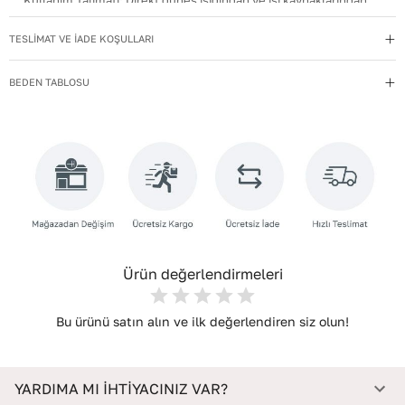
Kullanım Talimatı
:
Direkt güneş ışığından ve ısı kaynaklarından
uzak tutun.
TESLİMAT VE İADE KOŞULLARI
Materyal
:
Hakiki Deri
Menşei
:
Türkiye
BEDEN TABLOSU
Taban Materyali
:
Kauçuk
Topuk Boyu
:
1
Topuk Tipi
:
Düz Topuklu
Yıkama Talimatı
:
Deri ayakkabılarınızı yumuşak bir fırçayla tozdan
arındırın. Hafif nemli bezle silin, doğal olarak kurumasını
bekleyin.
Ürün değerlendirmeleri
Bu ürünü satın alın ve ilk değerlendiren siz olun!
YARDIMA MI İHTİYACINIZ VAR?