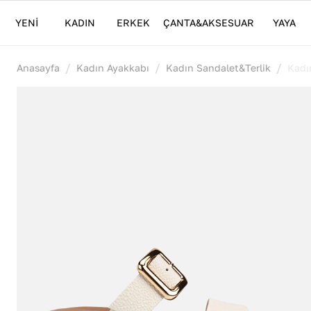
YENİ
KADIN
ERKEK
ÇANTA&AKSESUAR
YAYA
/
/
/
Anasayfa
Kadın Ayakkabı
Kadın Sandalet&Terlik
Kadın