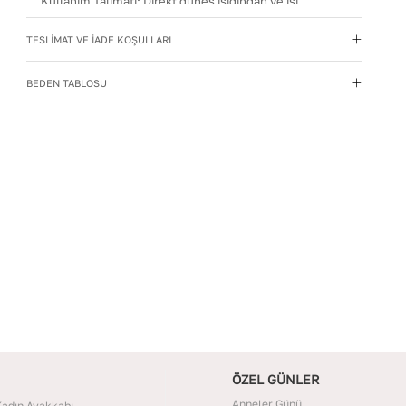
Kullanım Talimatı
:
Direkt güneş ışığından ve ısı
kaynaklarından uzak tutun.
TESLİMAT VE İADE KOŞULLARI
Materyal
:
Hakiki Deri
Menşei
:
Türkiye
BEDEN TABLOSU
Taban Materyali
:
POLİ
Topuk Boyu
:
5,5
Topuk Tipi
:
Kalın Topuklu
Yıkama Talimatı
:
Deri ayakkabılarınızı yumuşak bir
fırçayla tozdan arındırın. Hafif nemli bezle silin, doğal
olarak kurumasını bekleyin.
ÖZEL GÜNLER
Anneler Günü
adın Ayakkabı