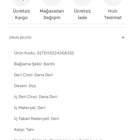
Ücretsiz
Mağazadan
Ücretsiz
Hızlı
Kargo
Değişim
İade
Teslimat
ÜRÜN BİLGİSİ
Ürün Kodu:
01TEH322430A310
Bağlama Şekli
:
Bantlı
Deri Cinsi
:
Dana Deri
Desen
:
Düz
İç Deri Cinsi
:
Dana Deri
İç Materyal
:
Deri
İç Taban Materyali
:
Deri
Kalıp
:
Tam