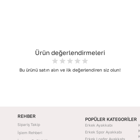
Ürün değerlendirmeleri
Bu ürünü satın alın ve ilk değerlendiren siz olun!
REHBER
POPÜLER KATEGORİLER
Sipariş Takip
Erkek Ayakkabı
K
K
Erkek Spor Ayakkabı
İşlem Rehberi
K
Erkek Loafer Ayakkabı