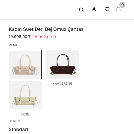
0
Kadın Süet Deri Bej Omuz Çantası
19.998,00
TL
5.999,00
TL
RENK
KAHVERENGİ
BEJ
YEŞİL
BEDEN
Standart