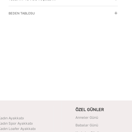
Kayış Tipi
:
Deri
BEDEN TABLOSU
Kullanım Talimatı
:
Direkt güneş ışığından ve ısı
kaynaklarından uzak tutun.
Materyal
:
Hakiki Deri
Menşei
:
Türkiye
Yıkama Talimatı
:
Çanta ve Aksesuarları hafif nemli bir
bezle silin. Kimyasal temizleyiciler kullanmayın.
Temizlik sonrası doğrudan güneşe maruz bırakmadan,
oda sıcaklığında kurutun. Nemden uzak, kuru bir
yerde, içine dolgu koyarak muhafaza edin.
ÖZEL GÜNLER
Anneler Günü
adın Ayakkabı
adın Spor Ayakkabı
Babalar Günü
adın Loafer Ayakkabı