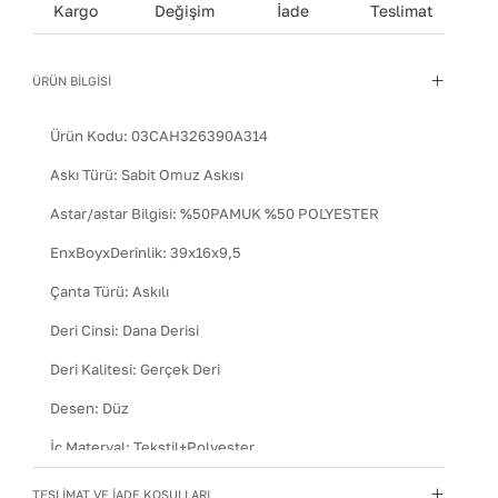
Kargo
Değişim
İade
Teslimat
ÜRÜN BİLGİSİ
Ürün Kodu:
03CAH326390A314
Askı Türü
:
Sabit Omuz Askısı
Astar/astar Bilgisi
:
%50PAMUK %50 POLYESTER
EnxBoyxDerinlik
:
39x16x9,5
Çanta Türü
:
Askılı
Deri Cinsi
:
Dana Derisi
Deri Kalitesi
:
Gerçek Deri
Desen
:
Düz
İç Materyal
:
Tekstil+Polyester
Kapama Şekli
:
Manyetik
TESLİMAT VE İADE KOŞULLARI