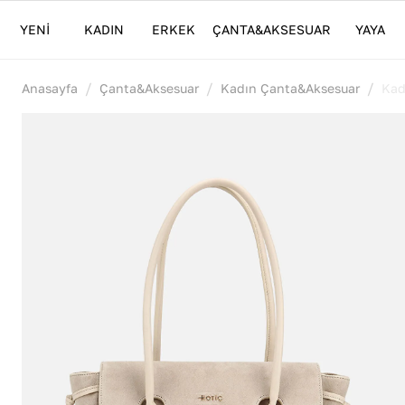
YENİ
KADIN
ERKEK
ÇANTA&AKSESUAR
YAYA
/
/
/
Anasayfa
Çanta&Aksesuar
Kadın Çanta&Aksesuar
Kad