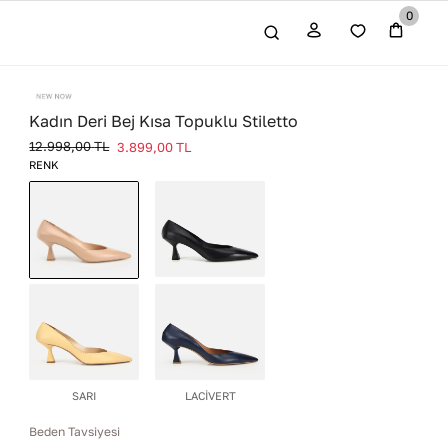
0
Kadın Deri Bej Kısa Topuklu Stiletto
12.998,00
TL
3.899,00
TL
RENK
SİYAH
BEJ
SARI
LACİVERT
Beden Tavsiyesi