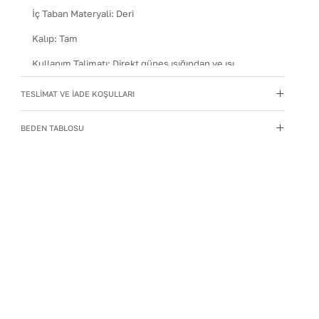
İç Taban Materyali
:
Deri
Kalıp
:
Tam
Kullanım Talimatı
:
Direkt güneş ışığından ve ısı
kaynaklarından uzak tutun.
TESLİMAT VE İADE KOŞULLARI
Materyal
:
Hakiki Deri
Menşei
:
Türkiye
BEDEN TABLOSU
Taban Materyali
:
TPU
Topuk Boyu
:
7,5
Topuk Tipi
:
İnce Topuklu
Yıkama Talimatı
:
Deri ayakkabılarınızı yumuşak bir
fırçayla tozdan arındırın. Hafif nemli bezle silin, doğal
olarak kurumasını bekleyin.