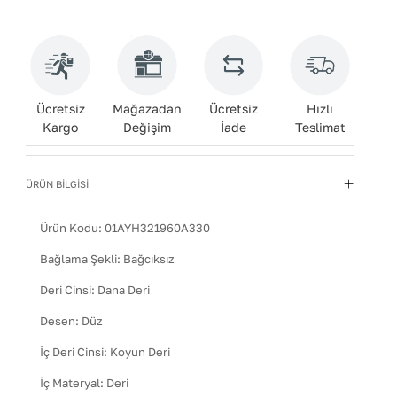
Ücretsiz
Mağazadan
Ücretsiz
Hızlı
Kargo
Değişim
İade
Teslimat
ÜRÜN BİLGİSİ
Ürün Kodu:
01AYH321960A330
Bağlama Şekli
:
Bağcıksız
Deri Cinsi
:
Dana Deri
Desen
:
Düz
İç Deri Cinsi
:
Koyun Deri
İç Materyal
:
Deri