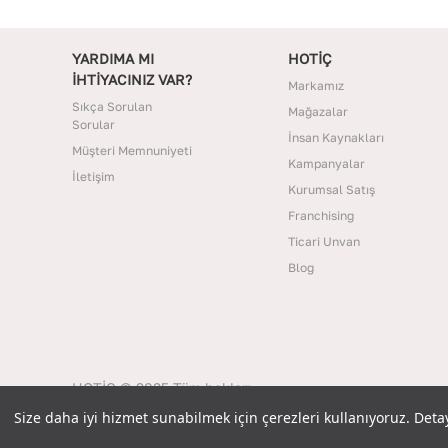
YARDIMA MI
HOTİÇ
İHTİYACINIZ VAR?
Markamız
Sıkça Sorulan
Mağazalar
Sorular
İnsan Kaynakları
Müşteri Memnuniyeti
Kampanyalar
İletişim
Kurumsal Satış
Franchising
Ticari Unvan
Blog
HOTİÇ © 2025 Tüm hakları
saklıdır.
Size daha iyi hizmet sunabilmek için çerezleri kullanıyoruz. Detaylı
Size daha iyi hizmet sunabilmek için çerezleri kullanıyoruz. Detaylı