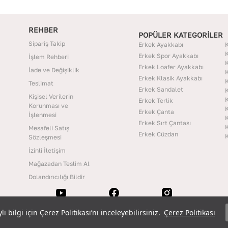
REHBER
POPÜLER KATEGORİLER
Sipariş Takip
Erkek Ayakkabı
K
K
Erkek Spor Ayakkabı
İşlem Rehberi
K
Erkek Loafer Ayakkabı
İade ve Değişiklik
K
Erkek Klasik Ayakkabı
K
Teslimat
Erkek Sandalet
K
Kişisel Verilerin
K
Erkek Terlik
Korunması ve
K
Erkek Çanta
İşlenmesi
K
Erkek Sırt Çantası
K
Mesafeli Satış
Erkek Cüzdan
K
Sözleşmesi
İzinli İletişim
Mağazadan Teslim Al
Dolandırıcılığı Bildir
 bilgi için Çerez Politikası’nı inceleyebilirsiniz.
 bilgi için Çerez Politikası’nı inceleyebilirsiniz.
Çerez Politikası
Çerez Politikası