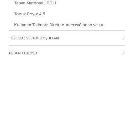
Taban Materyali
:
POLİ
Topuk Boyu
:
4.5
Kullanım Talimatı
:
Direkt güneş ışığından ve ısı
kaynaklarından uzak tutun.
TESLİMAT VE İADE KOŞULLARI
Yıkama Talimatı
:
Deri ayakkabılarınızı yumuşak bir
fırçayla tozdan arındırın. Hafif nemli bezle silin, doğal
BEDEN TABLOSU
olarak kurumasını bekleyin.
İç Materyal
:
Deri
İç Taban Materyali
:
Deri
Deri Cinsi
:
Dana Deri
İç Deri Cinsi
:
Dana Deri
Topuk Tipi
:
Düz Topuklu