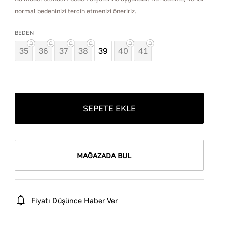
normal bedeninizi tercih etmenizi öneririz.
BEDEN
35
36
37
38
39
40
41
SEPETE EKLE
MAĞAZADA BUL
Fiyatı Düşünce Haber Ver