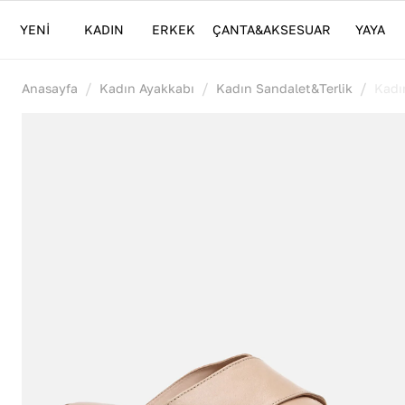
YENİ
KADIN
ERKEK
ÇANTA&AKSESUAR
YAYA
/
/
/
Anasayfa
Kadın Ayakkabı
Kadın Sandalet&Terlik
Kadın