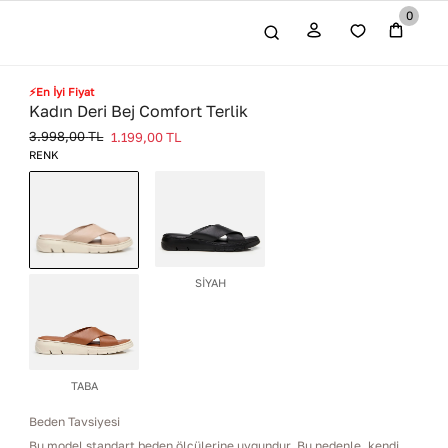
0
⚡En İyi Fiyat
Kadın Deri Bej Comfort Terlik
3.998,00
TL
1.199,00
TL
RENK
SİYAH
BEJ
TABA
Beden Tavsiyesi
Bu model standart beden ölçülerine uygundur. Bu nedenle, kendi