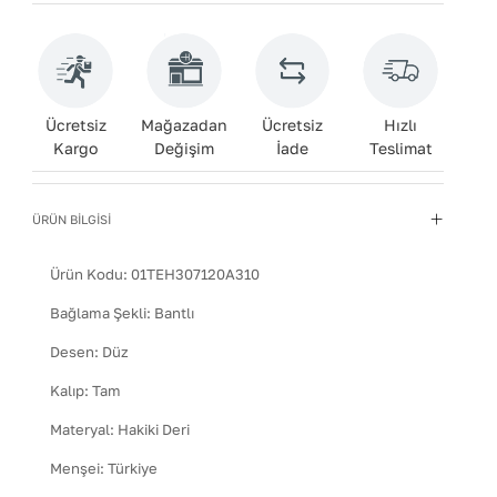
Ücretsiz
Mağazadan
Ücretsiz
Hızlı
Kargo
Değişim
İade
Teslimat
ÜRÜN BİLGİSİ
Ürün Kodu:
01TEH307120A310
Bağlama Şekli
:
Bantlı
Desen
:
Düz
Kalıp
:
Tam
Materyal
:
Hakiki Deri
Menşei
:
Türkiye