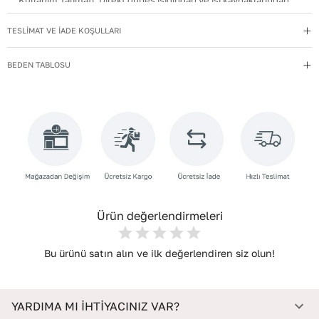
Kullanım Talimatı
:
Direkt güneş ışığından ve ısı kaynaklarından
uzak tutun.
TESLİMAT VE İADE KOŞULLARI
Materyal
:
Suni Deri
Menşei
:
Türkiye
BEDEN TABLOSU
Taban Materyali
:
NEOLİT
Topuk Boyu
:
2
Topuk Tipi
:
Düz Topuklu
Yıkama Talimatı
:
Deri ayakkabılarınızı yumuşak bir fırçayla tozdan
arındırın. Hafif nemli bezle silin, doğal olarak kurumasını
bekleyin.
Ürün değerlendirmeleri
Bu ürünü satın alın ve ilk değerlendiren siz olun!
YARDIMA MI İHTİYACINIZ VAR?