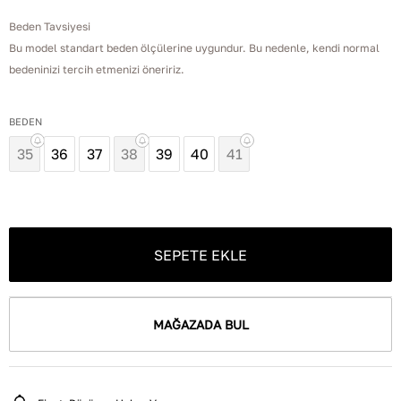
Beden Tavsiyesi
Bu model standart beden ölçülerine uygundur. Bu nedenle, kendi normal
bedeninizi tercih etmenizi öneririz.
BEDEN
35
36
37
38
39
40
41
SEPETE EKLE
MAĞAZADA BUL