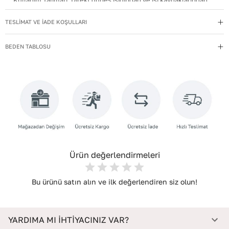
Kullanım Talimatı
:
Direkt güneş ışığından ve ısı kaynaklarından
uzak tutun.
TESLİMAT VE İADE KOŞULLARI
Materyal
:
Suni Deri
Menşei
:
Türkiye
BEDEN TABLOSU
Taban Materyali
:
NEOLİT
Topuk Boyu
:
2
Topuk Tipi
:
Düz Topuklu
Yıkama Talimatı
:
Deri ayakkabılarınızı yumuşak bir fırçayla tozdan
arındırın. Hafif nemli bezle silin, doğal olarak kurumasını
bekleyin.
Ürün değerlendirmeleri
Bu ürünü satın alın ve ilk değerlendiren siz olun!
YARDIMA MI İHTİYACINIZ VAR?