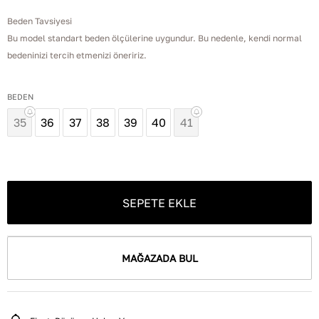
Beden Tavsiyesi
Bu model standart beden ölçülerine uygundur. Bu nedenle, kendi normal
bedeninizi tercih etmenizi öneririz.
BEDEN
35
36
37
38
39
40
41
SEPETE EKLE
MAĞAZADA BUL