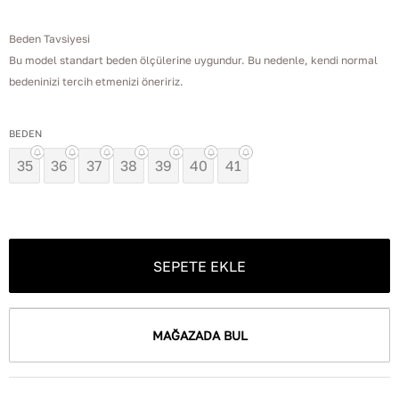
Beden Tavsiyesi
Bu model standart beden ölçülerine uygundur. Bu nedenle, kendi normal
bedeninizi tercih etmenizi öneririz.
BEDEN
35
36
37
38
39
40
41
SEPETE EKLE
MAĞAZADA BUL