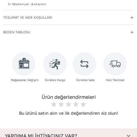
İç Materyal
:
Astarsız
Kullanım Talimatı
:
Direkt güneş ışığından ve ısı kaynaklarından
TESLİMAT VE İADE KOŞULLARI
uzak tutun.
Yıkama Talimatı
:
Deri ayakkabılarınızı yumuşak bir fırçayla tozdan
BEDEN TABLOSU
arındırın. Hafif nemli bezle silin, doğal olarak kurumasını
bekleyin.
Deri Cinsi
:
Tekstil
İç Deri Cinsi
:
Suni Deri
İç Taban Materyali
:
SUNİ DERİ
Taban Materyali
:
NEOLİT
Ürün değerlendirmeleri
Bu ürünü satın alın ve ilk değerlendiren siz olun!
YARDIMA MI İHTİYACINIZ VAR?