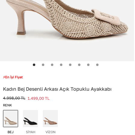
⚡En İyi Fiyat
Kadın Bej Desenli Arkası Açık Topuklu Ayakkabı
4.998,00
TL
1.499,00
TL
RENK
BEJ
SİYAH
VİZON