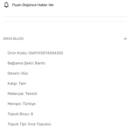
Fiyatı Düşünce Haber Ver
ÜRÜN BİLGİSİ
Ürün Kodu:
01AYH307430A310
Bağlama Şekli
:
Bantlı
Desen
:
Düz
Kalıp
:
Tam
Materyal
:
Tekstil
Menşei
:
Türkiye
Topuk Boyu
:
8
Topuk Tipi
:
İnce Topuklu