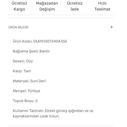
Ücretsiz
Mağazadan
Ücretsiz
Hızlı
Kargo
Değişim
İade
Teslimat
ÜRÜN BİLGİSİ
Ürün Kodu:
01AYH307340A310
Bağlama Şekli
:
Bantlı
Desen
:
Düz
Kalıp
:
Tam
Materyal
:
Suni Deri
Menşei
:
Türkiye
Topuk Boyu
:
2
Kullanım Talimatı
:
Direkt güneş ışığından ve ısı
kaynaklarından uzak tutun.
Yıkama Talimatı
:
Deri ayakkabılarınızı yumuşak bir