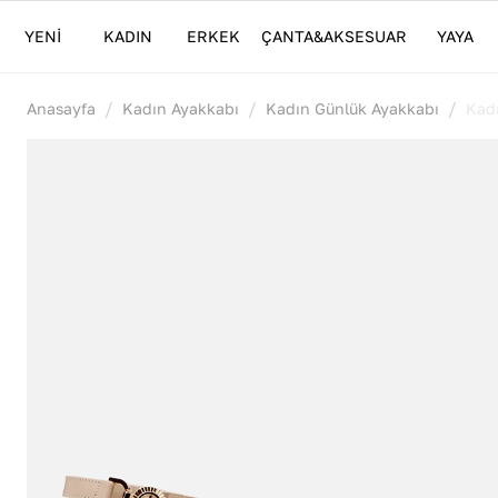
YENİ
KADIN
ERKEK
ÇANTA&AKSESUAR
YAYA
/
/
/
Anasayfa
Kadın Ayakkabı
Kadın Günlük Ayakkabı
Kad