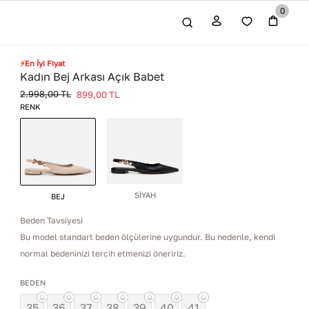
0
⚡En İyi Fiyat
Kadın Bej Arkası Açık Babet
2.998,00
TL
899,00
TL
RENK
SİYAH
BEJ
Beden Tavsiyesi
Bu model standart beden ölçülerine uygundur. Bu nedenle, kendi
normal bedeninizi tercih etmenizi öneririz.
BEDEN
35
36
37
38
39
40
41