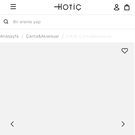
/
/
Anasayfa
Çanta&Aksesuar
Erkek Çanta&Aksesuar