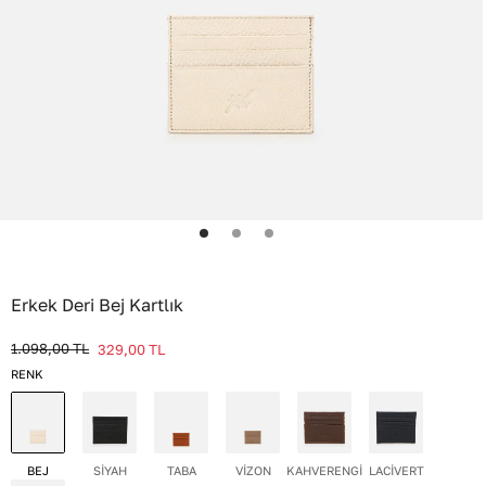
Erkek Deri Bej Kartlık
1.098,00
TL
329,00
TL
RENK
BEJ
SİYAH
TABA
VİZON
KAHVERENGİ
LACİVERT