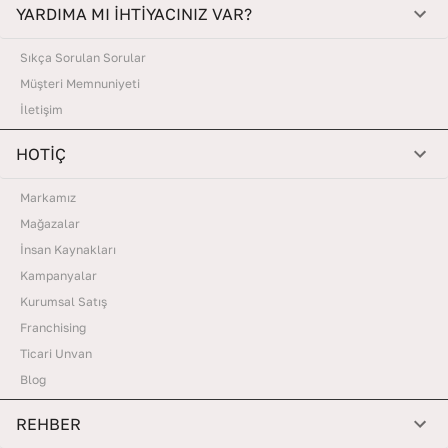
YARDIMA MI İHTİYACINIZ VAR?
Sıkça Sorulan Sorular
Müşteri Memnuniyeti
İletişim
HOTİÇ
Markamız
Mağazalar
İnsan Kaynakları
Kampanyalar
Kurumsal Satış
Franchising
Ticari Unvan
Blog
REHBER