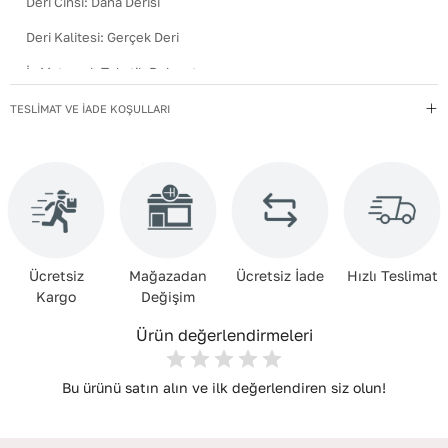
Deri Cinsi
:
Dana Derisi
Deri Kalitesi
:
Gerçek Deri
İç Materyal
:
Tekstil+Polyester
Menşei
:
Türkiye
TESLİMAT VE İADE KOŞULLARI
Ücretsiz
Mağazadan
Ücretsiz İade
Hızlı Teslimat
Kargo
Değişim
Ürün değerlendirmeleri
Bu ürünü satın alın ve ilk değerlendiren siz olun!