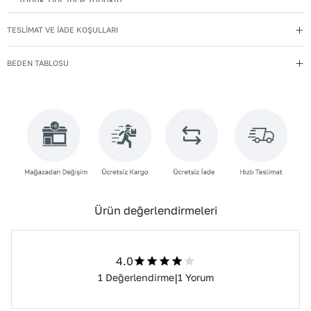
Topuk Tipi
:
İnce Topuklu
Kullanım Talimatı
:
Direkt güneş ışığından ve ısı kaynaklarından
TESLİMAT VE İADE KOŞULLARI
uzak tutun.
Yıkama Talimatı
:
Deri ayakkabılarınızı yumuşak bir fırçayla tozdan
BEDEN TABLOSU
arındırın. Hafif nemli bezle silin, doğal olarak kurumasını
bekleyin.
Deri Cinsi
:
Suni Deri
İç Materyal
:
SUNİ DERİ
İç Taban Materyali
:
SUNİ DERİ
Ürün değerlendirmeleri
4.0
|
1
Değerlendirme
1
Yorum