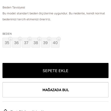
Beden Tavsiyesi
Bu model standart beden ölçülerine uygundur. Bu nedenle, kendi normal
bedeninizi tercih etmenizi öneririz.
BEDEN
35
36
37
38
39
40
SEPETE EKLE
MAĞAZADA BUL