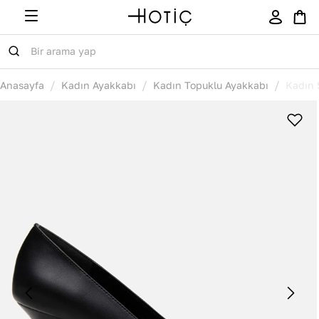
/
/
/
Anasayfa
Kadın Ayakkabı
Kadın Topuklu Ayakkabı
Kadın 