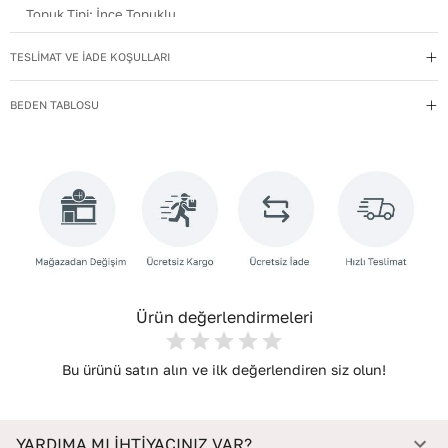
Topuk Tipi
:
İnce Topuklu
Kullanım Talimatı
:
Direkt güneş ışığından ve ısı kaynaklarından
TESLİMAT VE İADE KOŞULLARI
uzak tutun.
Yıkama Talimatı
:
Deri ayakkabılarınızı yumuşak bir fırçayla tozdan
BEDEN TABLOSU
arındırın. Hafif nemli bezle silin, doğal olarak kurumasını
bekleyin.
İç Materyal
:
Deri
İç Taban Materyali
:
Deri
Deri Cinsi
:
Keçi Deri
İç Deri Cinsi
:
Keçi Deri
Ürün değerlendirmeleri
Bu ürünü satın alın ve ilk değerlendiren siz olun!
YARDIMA MI İHTİYACINIZ VAR?