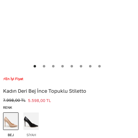
⚡En İyi Fiyat
Kadın Deri Bej İnce Topuklu Stiletto
7.998,00
TL
5.598,00
TL
RENK
BEJ
SİYAH