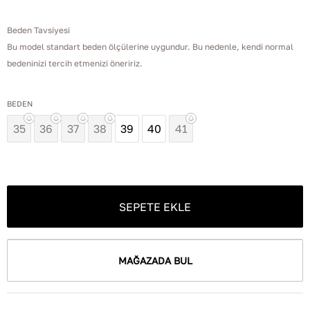
Beden Tavsiyesi
Bu model standart beden ölçülerine uygundur. Bu nedenle, kendi normal
bedeninizi tercih etmenizi öneririz.
BEDEN
35
36
37
38
39
40
41
SEPETE EKLE
MAĞAZADA BUL