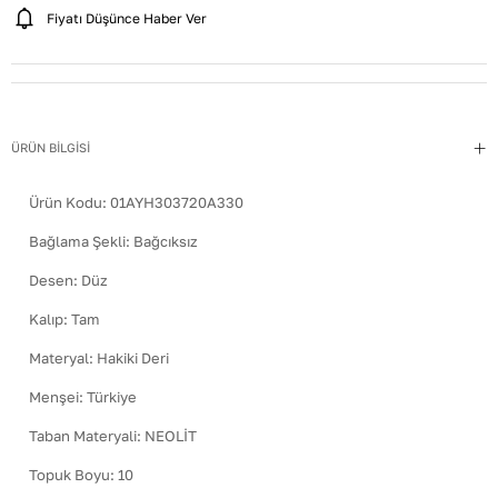
Fiyatı Düşünce Haber Ver
ÜRÜN BİLGİSİ
Ürün Kodu:
01AYH303720A330
Bağlama Şekli
:
Bağcıksız
Desen
:
Düz
Kalıp
:
Tam
Materyal
:
Hakiki Deri
Menşei
:
Türkiye
Taban Materyali
:
NEOLİT
Topuk Boyu
:
10