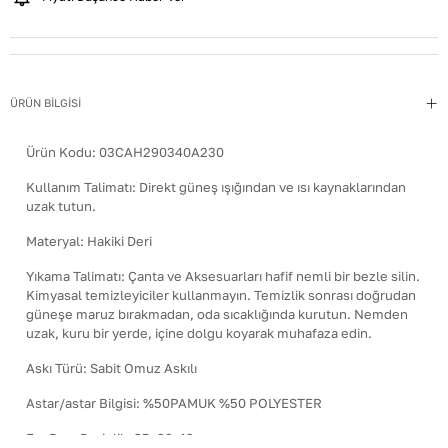
ÜRÜN BİLGİSİ
Ürün Kodu:
03CAH290340A230
Kullanım Talimatı
:
Direkt güneş ışığından ve ısı kaynaklarından
uzak tutun.
Materyal
:
Hakiki Deri
Yıkama Talimatı
:
Çanta ve Aksesuarları hafif nemli bir bezle silin.
Kimyasal temizleyiciler kullanmayın. Temizlik sonrası doğrudan
güneşe maruz bırakmadan, oda sıcaklığında kurutun. Nemden
uzak, kuru bir yerde, içine dolgu koyarak muhafaza edin.
Askı Türü
:
Sabit Omuz Askılı
Astar/astar Bilgisi
:
%50PAMUK %50 POLYESTER
EnxBoyxDerinlik
:
35x29x13