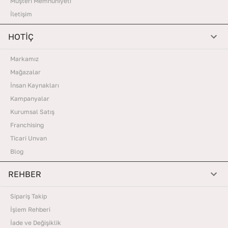
Müşteri Memnuniyeti
İletişim
HOTİÇ
Markamız
Mağazalar
İnsan Kaynakları
Kampanyalar
Kurumsal Satış
Franchising
Ticari Unvan
Blog
REHBER
Sipariş Takip
İşlem Rehberi
İade ve Değişiklik