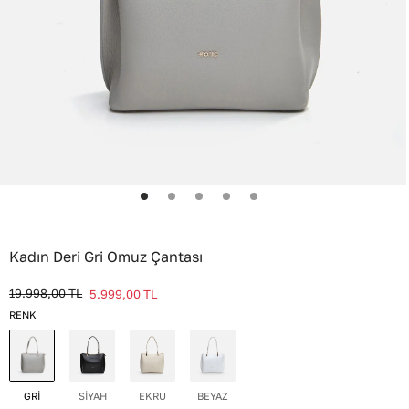
Kadın Deri Gri Omuz Çantası
19.998,00
TL
5.999,00
TL
RENK
GRİ
SİYAH
EKRU
BEYAZ