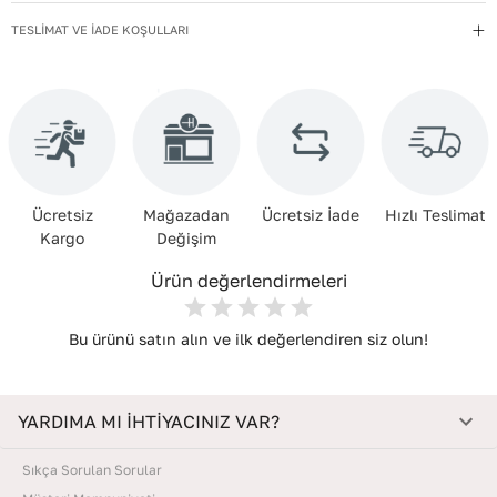
Çanta Türü
:
Askılı
TESLİMAT VE İADE KOŞULLARI
Desen
:
Düz
Kapama Şekli
:
Fermuarlı
Kayış Tipi
:
Ayarlanabilir
Menşei
:
Türkiye
Ücretsiz
Mağazadan
Ücretsiz İade
Hızlı Teslimat
Deri Kalitesi
:
Gerçek Deri
Kargo
Değişim
İç Materyal
:
Tekstil+Polyester
Ürün değerlendirmeleri
Bu ürünü satın alın ve ilk değerlendiren siz olun!
YARDIMA MI İHTİYACINIZ VAR?
Sıkça Sorulan Sorular