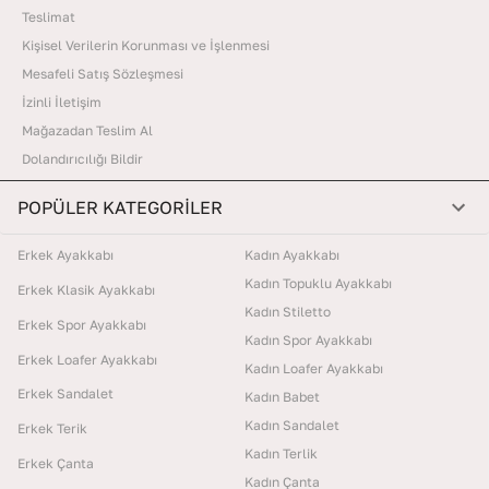
Teslimat
Kişisel Verilerin Korunması ve İşlenmesi
Mesafeli Satış Sözleşmesi
İzinli İletişim
Mağazadan Teslim Al
Dolandırıcılığı Bildir
POPÜLER KATEGORİLER
Erkek Ayakkabı
Kadın Ayakkabı
Kadın Topuklu Ayakkabı
Erkek Klasik Ayakkabı
Kadın Stiletto
Erkek Spor Ayakkabı
Kadın Spor Ayakkabı
Erkek Loafer Ayakkabı
Kadın Loafer Ayakkabı
Erkek Sandalet
Kadın Babet
Kadın Sandalet
Erkek Terik
Kadın Terlik
Erkek Çanta
Kadın Çanta