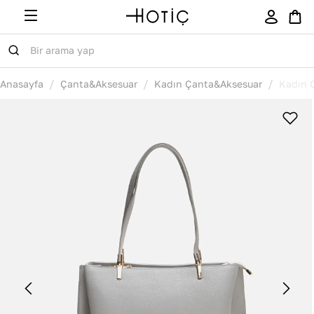
/
/
/
Anasayfa
Çanta&Aksesuar
Kadın Çanta&Aksesuar
Kadın 