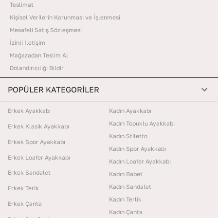
Teslimat
Kişisel Verilerin Korunması ve İşlenmesi
Mesafeli Satış Sözleşmesi
İzinli İletişim
Mağazadan Teslim Al
Dolandırıcılığı Bildir
POPÜLER KATEGORİLER
Erkek Ayakkabı
Kadın Ayakkabı
Kadın Topuklu Ayakkabı
Erkek Klasik Ayakkabı
Kadın Stiletto
Erkek Spor Ayakkabı
Kadın Spor Ayakkabı
Erkek Loafer Ayakkabı
Kadın Loafer Ayakkabı
Erkek Sandalet
Kadın Babet
Kadın Sandalet
Erkek Terik
Kadın Terlik
Erkek Çanta
Kadın Çanta