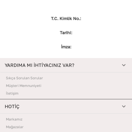
T.C. Kimlik No.:
Tarihi:
İmza:
YARDIMA MI İHTİYACINIZ VAR?
Sıkça Sorulan Sorular
Müşteri Memnuniyeti
İletişim
HOTİÇ
Markamız
Mağazalar