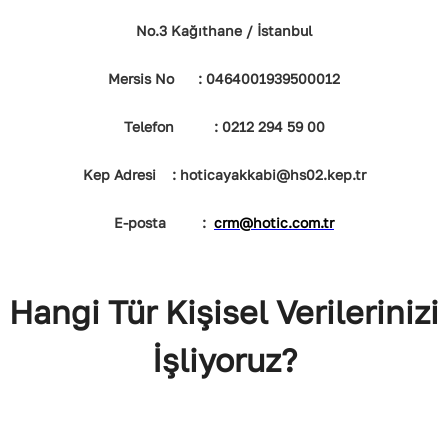
No.3 Kağıthane / İstanbul
Mersis No : 0464001939500012
Telefon : 0212 294 59 00
Kep Adresi : hoticayakkabi@hs02.kep.tr
E-posta :
crm@hotic.com.tr
Hangi Tür Kişisel Verilerinizi
İşliyoruz?