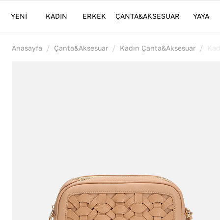
YENİ
KADIN
ERKEK
ÇANTA&AKSESUAR
YAYA
/
/
/
Anasayfa
Çanta&Aksesuar
Kadın Çanta&Aksesuar
Kad