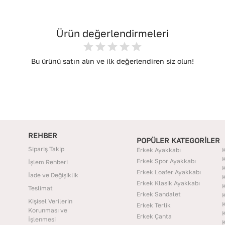
Ürün değerlendirmeleri
Bu ürünü satın alın ve ilk değerlendiren siz olun!
REHBER
POPÜLER KATEGORİLER
Sipariş Takip
Erkek Ayakkabı
K
K
Erkek Spor Ayakkabı
İşlem Rehberi
K
Erkek Loafer Ayakkabı
İade ve Değişiklik
K
Erkek Klasik Ayakkabı
K
Teslimat
Erkek Sandalet
K
Kişisel Verilerin
K
Erkek Terlik
Korunması ve
K
Erkek Çanta
İşlenmesi
K