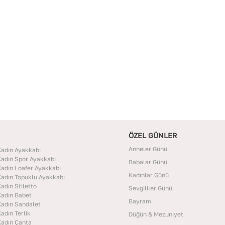
ÖZEL GÜNLER
Anneler Günü
adın Ayakkabı
adın Spor Ayakkabı
Babalar Günü
adın Loafer Ayakkabı
Kadınlar Günü
adın Topuklu Ayakkabı
adın Stiletto
Sevgililer Günü
adın Babet
Bayram
adın Sandalet
adın Terlik
Düğün & Mezuniyet
adın Çanta