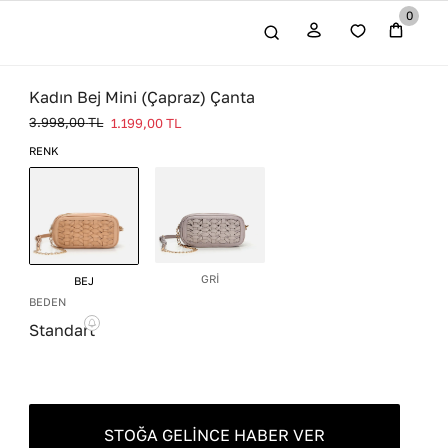
0
Kadın Bej Mini (Çapraz) Çanta
3.998,00
TL
1.199,00
TL
RENK
GRİ
BEJ
BEDEN
Standart
STOĞA GELINCE HABER VER