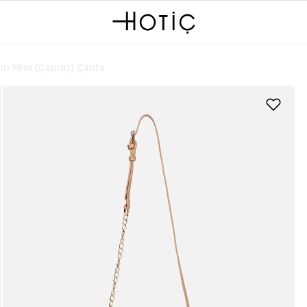
ın Mini (Çapraz) Çanta