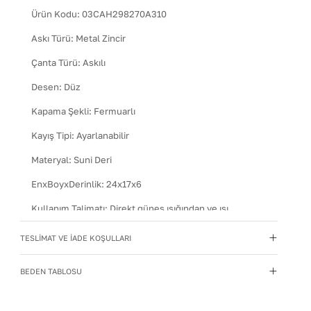
Ürün Kodu:
03CAH298270A310
Askı Türü
:
Metal Zincir
Çanta Türü
:
Askılı
Desen
:
Düz
Kapama Şekli
:
Fermuarlı
Kayış Tipi
:
Ayarlanabilir
Materyal
:
Suni Deri
EnxBoyxDerinlik
:
24x17x6
Kullanım Talimatı
:
Direkt güneş ışığından ve ısı
kaynaklarından uzak tutun.
TESLİMAT VE İADE KOŞULLARI
Yıkama Talimatı
:
Çanta ve Aksesuarları hafif nemli bir
bezle silin. Kimyasal temizleyiciler kullanmayın.
BEDEN TABLOSU
Temizlik sonrası doğrudan güneşe maruz bırakmadan,
oda sıcaklığında kurutun. Nemden uzak, kuru bir
yerde, içine dolgu koyarak muhafaza edin.